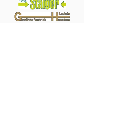
Jobs
Impressum
Unsere Partner
Datenschutz
Kontakt
AGB
Brauereigaststätte Dinkelacker