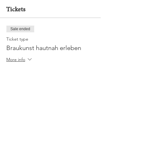
Tickets
Sale ended
Ticket type
Braukunst hautnah erleben
More info
Price
€20.00
Mwst. included
+€0.50 ticket service fee
Jobs
Impressum