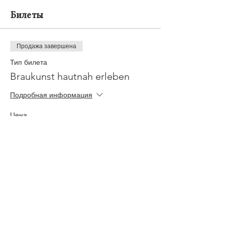
Билеты
Продажа завершена
Тип билета
Braukunst hautnah erleben
Подробная информация
Цена
20,00 €
Mwst.
+0,50 € как комиссия с
включен
продажи билетов
Jobs
Impressum