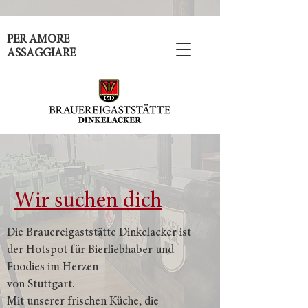
PER AMORE
ASSAGGIARE
Wir suchen dich
Die Brauereigaststätte Dinkelacker ist
der Hotspot für Bierliebhaber und
Foodies im Herzen
von Stuttgart.
Mit unserer frischen Küche,
die