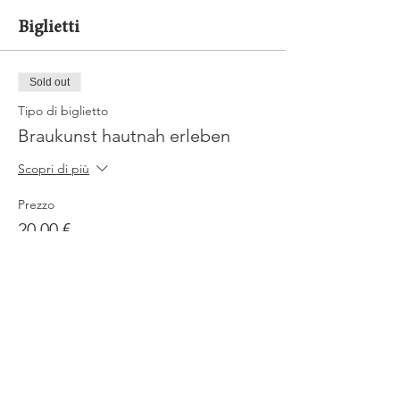
Biglietti
Sold out
Tipo di biglietto
Braukunst hautnah erleben
Scopri di più
Prezzo
20,00 €
Mwst.
+0,50 € di commissione di servizio
inclusa
sui biglietti
Questo evento è sold out
Jobs