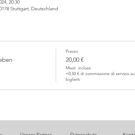
024, 20:30
 70178 Stuttgart, Deutschland
Prezzo
leben
20,00 €
Mwst. inclusa
+0,50 € di commissione di servizio su
biglietti
m
Unsere Partner
Datenschutz
Konta