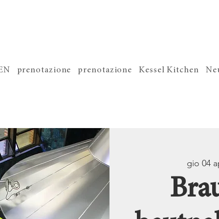
EN
prenotazione
prenotazione
Kessel Kitchen
Neu
gio 04 a
Bra