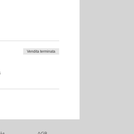
Vendita terminata
i
kt
AGB