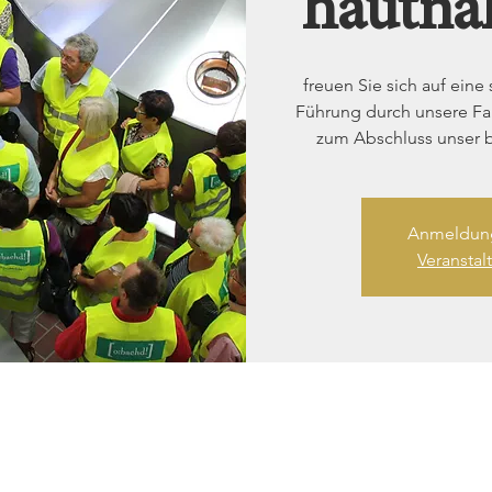
hautna
freuen Sie sich auf ein
Führung durch unsere Fam
zum Abschluss unser 
Anmeldung
Veransta