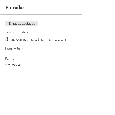
Entradas
Entradas agotadas
Tipo de entrada
Braukunst hautnah erleben
Leer más
Precio
20,00 €
Mwst.
+0,50 € de comisión de servicio
incluido
de entradas
Este evento está agotado
Jobs