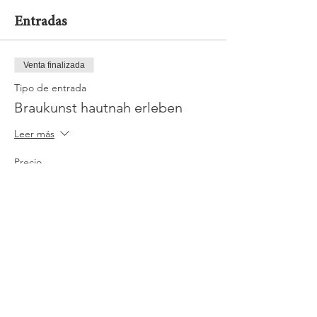
Entradas
Venta finalizada
Tipo de entrada
Braukunst hautnah erleben
Leer más
Precio
20,00 €
Mwst.
+0,50 € de comisión de servicio
incluido
de entradas
Jobs
Impressum