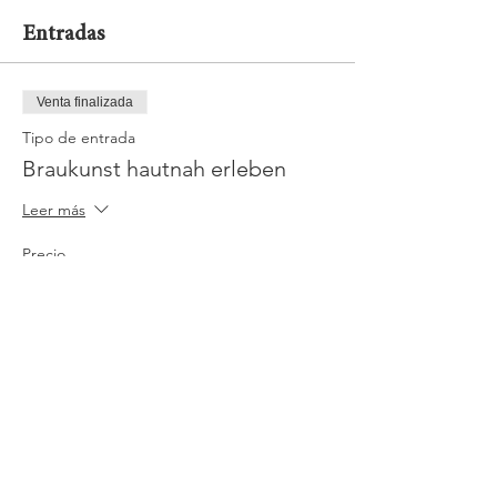
Entradas
Venta finalizada
Tipo de entrada
Braukunst hautnah erleben
Leer más
Precio
20,00 €
Mwst.
+0,50 € de comisión de servicio
incluido
de entradas
Jobs
Impressum