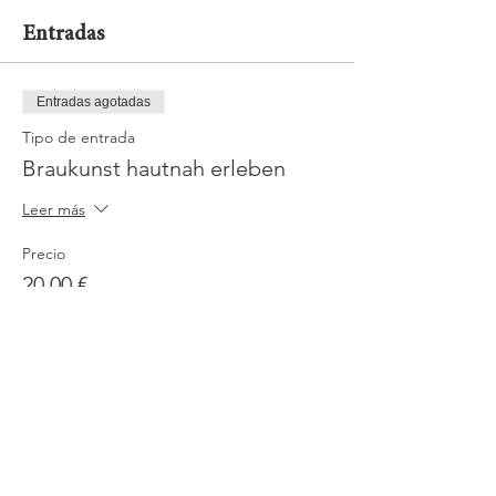
Entradas
Entradas agotadas
Tipo de entrada
Braukunst hautnah erleben
Leer más
Precio
20,00 €
Mwst.
+0,50 € de comisión de servicio
incluido
de entradas
Este evento está agotado
Jobs