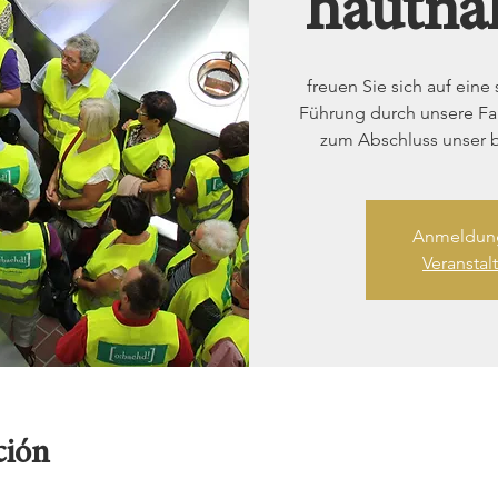
hautna
freuen Sie sich auf ein
Führung durch unsere Fam
zum Abschluss unser 
Anmeldung
Veransta
ción