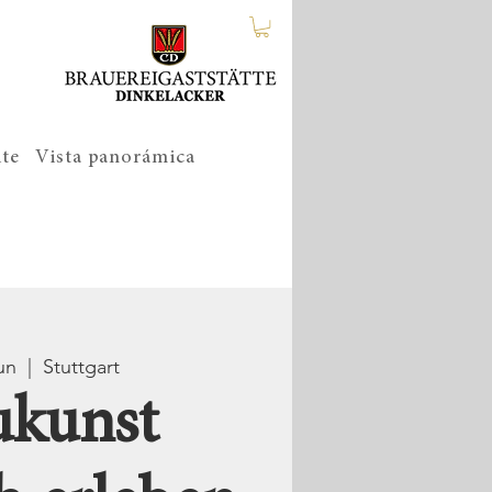
ite
Vista panorámica
un
  |  
Stuttgart
ukunst