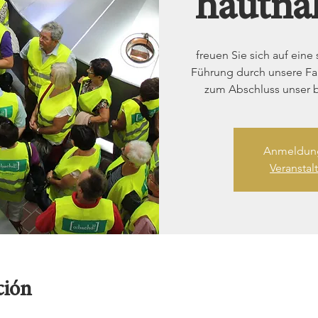
hautna
freuen Sie sich auf ein
Führung durch unsere Fam
zum Abschluss unser 
Anmeldung
Veransta
ción