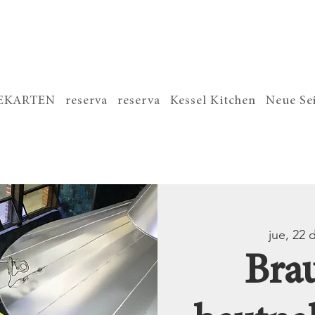
SEKARTEN
reserva
reserva
Kessel Kitchen
Neue Se
jue, 22 d
Bra