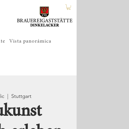
ite
Vista panorámica
ic
  |  
Stuttgart
ukunst