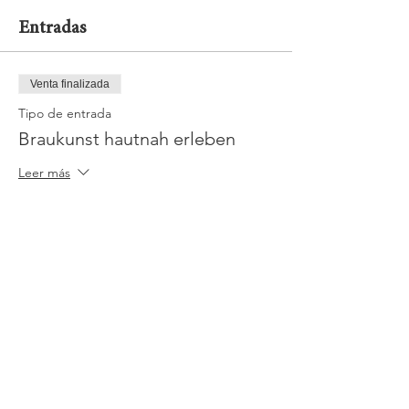
Entradas
Venta finalizada
Tipo de entrada
Braukunst hautnah erleben
Leer más
Precio
20,00 €
+0,50 € de comisión de servicio de entradas
Jobs
Impressum